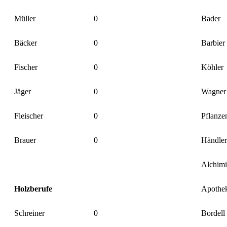
Müller
0
Bader
Bäcker
0
Barbier
Fischer
0
Köhler
Jäger
0
Wagner
Fleischer
0
Pflanze
Brauer
0
Händler
Alchimi
Holzberufe
Apothe
Schreiner
0
Bordell