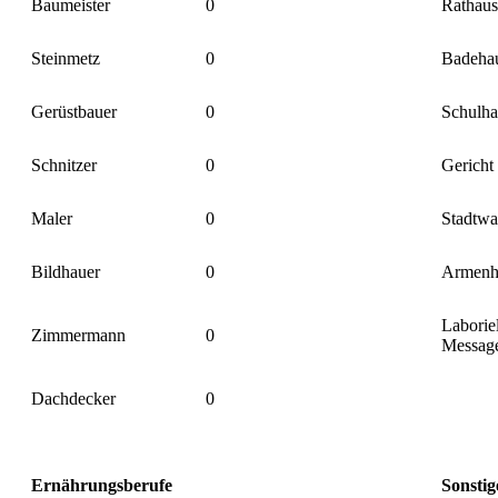
Baumeister
0
Rathaus
Steinmetz
0
Badeha
Gerüstbauer
0
Schulha
Schnitzer
0
Gericht
Maler
0
Stadtw
Bildhauer
0
Armenh
Laborie
Zimmermann
0
Message
Dachdecker
0
Ernährungsberufe
Sonstig