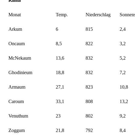
Klima
Monat
Temp.
Niederschlag
Sonnen
Arkum
6
815
2,4
Oncaum
8,5
822
3,2
McNekaum
13,6
832
5,2
Ghodinieum
18,8
832
7,2
Armaum
27,1
823
10,8
Caroum
33,1
808
13,2
Venuthum
23
802
9,2
Zoggum
21,8
792
8,4