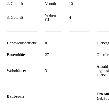
2. Gottheit
Venuth
15
Wahrer
3. Gottheit
4
Glaube
Handwerksbetriebe
0
Diebesg
Bauernhöfe
27
Oberdi
Anzahl
Wohnhäuser
3
organisi
Diebe
Öffentl
Bauberufe
Gebäu