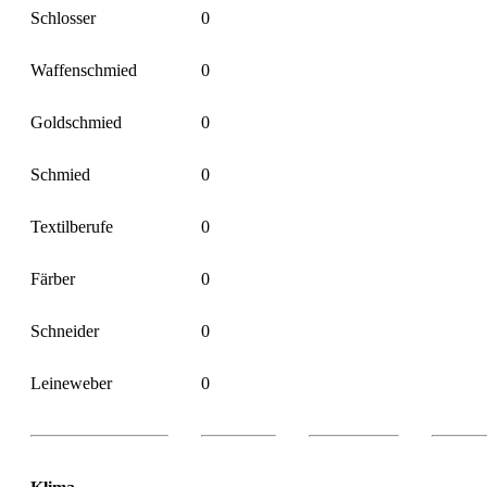
Schlosser
0
Waffenschmied
0
Goldschmied
0
Schmied
0
Textilberufe
0
Färber
0
Schneider
0
Leineweber
0